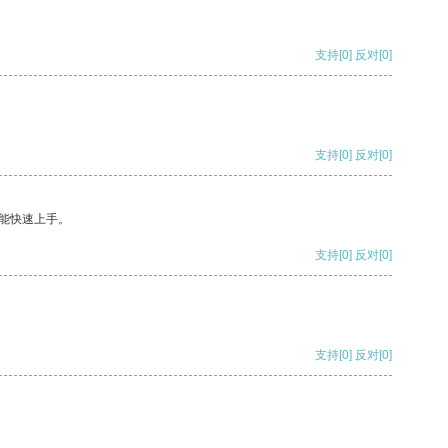
支持
[0]
反对
[0]
支持
[0]
反对
[0]
能快速上手。
支持
[0]
反对
[0]
支持
[0]
反对
[0]