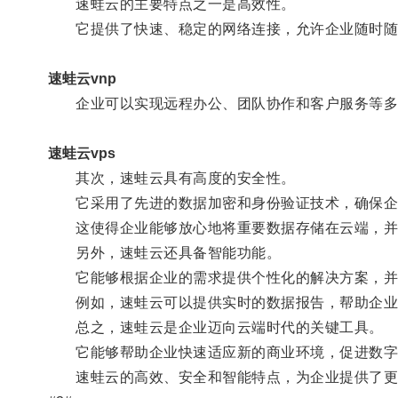
速蛙云的主要特点之一是高效性。
它提供了快速、稳定的网络连接，允许企业随时随
速蛙云vnp
企业可以实现远程办公、团队协作和客户服务等多
速蛙云vps
其次，速蛙云具有高度的安全性。
它采用了先进的数据加密和身份验证技术，确保企
这使得企业能够放心地将重要数据存储在云端，并
另外，速蛙云还具备智能功能。
它能够根据企业的需求提供个性化的解决方案，并
例如，速蛙云可以提供实时的数据报告，帮助企业
总之，速蛙云是企业迈向云端时代的关键工具。
它能够帮助企业快速适应新的商业环境，促进数字
速蛙云的高效、安全和智能特点，为企业提供了更多