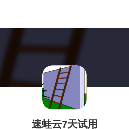
速蛙云7天试用