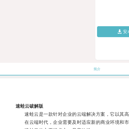
安
简介
速蛙云破解版
速蛙云是一款针对企业的云端解决方案，它以其高
在云端时代，企业需要及时适应新的商业环境和市