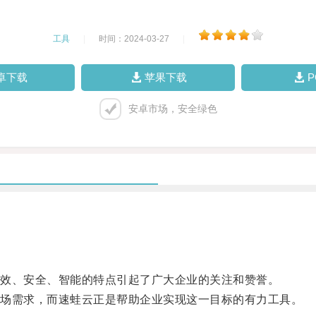
工具
|
时间：2024-03-27
|
卓下载
苹果下载
安卓市场，安全绿色
效、安全、智能的特点引起了广大企业的关注和赞誉。
场需求，而速蛙云正是帮助企业实现这一目标的有力工具。