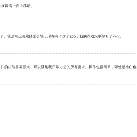
你在网络上自由移动。
了。我以前玩游戏经常会输，现在有了这个app，我的游戏水平提升了不少。
软件的功能非常强大，可以满足我日常办公的所有需求。操作也很简单，即使是小白也