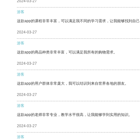
2024-03-27
游客
这款app的课程非常丰富，可以满足我不同的学习需求，让我能够找到自
2024-03-27
游客
这款app的商品种类非常丰富，可以满足我所有的购物需求。
2024-03-27
游客
这款app的用户群体非常庞大，我可以结识到来自世界各地的朋友。
2024-03-27
游客
这款app的老师非常专业，教学水平很高，让我能够学到实用的知识。
2024-03-27
游客