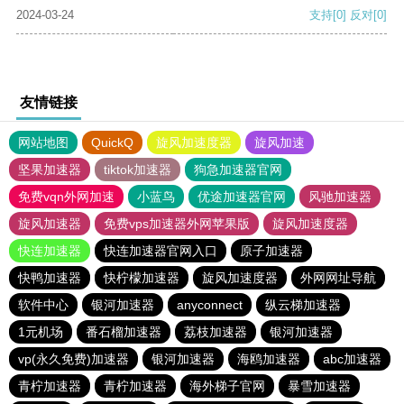
2024-03-24
支持
[0]
反对
[0]
友情链接
网站地图
QuickQ
旋风加速度器
旋风加速
坚果加速器
tiktok加速器
狗急加速器官网
免费vqn外网加速
小蓝鸟
优途加速器官网
风驰加速器
旋风加速器
免费vps加速器外网苹果版
旋风加速度器
快连加速器
快连加速器官网入口
原子加速器
快鸭加速器
快柠檬加速器
旋风加速度器
外网网址导航
软件中心
银河加速器
anyconnect
纵云梯加速器
1元机场
番石榴加速器
荔枝加速器
银河加速器
vp(永久免费)加速器
银河加速器
海鸥加速器
abc加速器
青柠加速器
青柠加速器
海外梯子官网
暴雪加速器