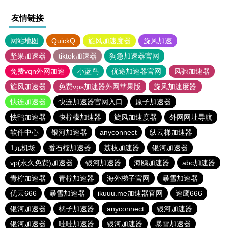
友情链接
网站地图
QuickQ
旋风加速度器
旋风加速
坚果加速器
tiktok加速器
狗急加速器官网
免费vqn外网加速
小蓝鸟
优途加速器官网
风驰加速器
旋风加速器
免费vps加速器外网苹果版
旋风加速度器
快连加速器
快连加速器官网入口
原子加速器
快鸭加速器
快柠檬加速器
旋风加速度器
外网网址导航
软件中心
银河加速器
anyconnect
纵云梯加速器
1元机场
番石榴加速器
荔枝加速器
银河加速器
vp(永久免费)加速器
银河加速器
海鸥加速器
abc加速器
青柠加速器
青柠加速器
海外梯子官网
暴雪加速器
优云666
暴雪加速器
ikuuu.me加速器官网
速鹰666
银河加速器
橘子加速器
anyconnect
银河加速器
银河加速器
哇哇加速器
银河加速器
暴雪加速器