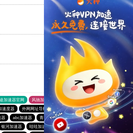
支持
[0]
反对
[0]
支持
[0]
反对
[0]
途加速器官网
风驰加速器
旋风加速器
加速度器
外网网址导航
软件中心
银河加速器
速器
abc加速器
青柠加速器
青柠加速器
海外梯子官网
银河加速器
哇哇加速器
银河加速器
暴雪加速器