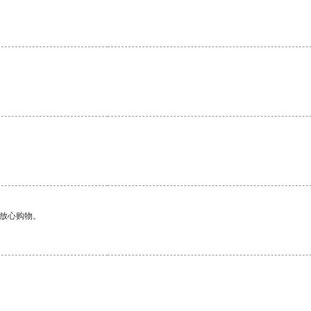
。
够放心购物。