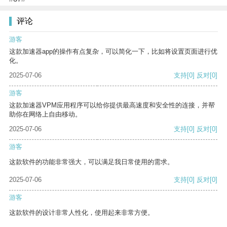
评论
游客
这款加速器app的操作有点复杂，可以简化一下，比如将设置页面进行优
化。
2025-07-06
支持
[0]
反对
[0]
游客
这款加速器VPM应用程序可以给你提供最高速度和安全性的连接，并帮
助你在网络上自由移动。
2025-07-06
支持
[0]
反对
[0]
游客
这款软件的功能非常强大，可以满足我日常使用的需求。
2025-07-06
支持
[0]
反对
[0]
游客
这款软件的设计非常人性化，使用起来非常方便。