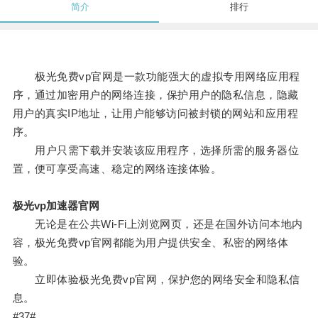
简介
排行
极光免费vp官网是一款功能强大的虚拟专用网络应用程
序，通过加密用户的网络连接，保护用户的隐私信息，隐藏
用户的真实IP地址，让用户能够访问被封锁的网站和应用程
序。
用户只需下载并安装该应用程序，选择所需的服务器位
置，便可享受高速、稳定的网络连接体验。
极光vp加速器官网
无论是在公共Wi-Fi上浏览网页，还是在国外访问本地内
容，极光免费vp官网都能为用户提供安全、私密的网络体
验。
立即体验极光免费vp官网，保护您的网络安全和隐私信
息。
#37#