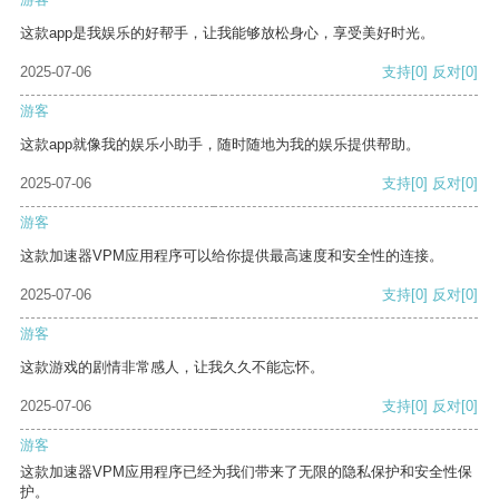
这款app是我娱乐的好帮手，让我能够放松身心，享受美好时光。
2025-07-06
支持
[0]
反对
[0]
游客
这款app就像我的娱乐小助手，随时随地为我的娱乐提供帮助。
2025-07-06
支持
[0]
反对
[0]
游客
这款加速器VPM应用程序可以给你提供最高速度和安全性的连接。
2025-07-06
支持
[0]
反对
[0]
游客
这款游戏的剧情非常感人，让我久久不能忘怀。
2025-07-06
支持
[0]
反对
[0]
游客
这款加速器VPM应用程序已经为我们带来了无限的隐私保护和安全性保
护。